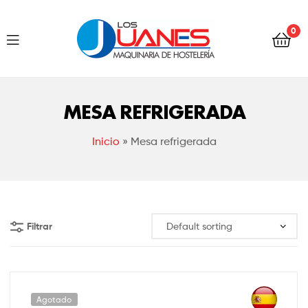
Hostelería
0
Los
Juanes
Hostelería
Los
MESA REFRIGERADA
Juanes
Inicio
»
Mesa refrigerada
Filtrar
Agotado