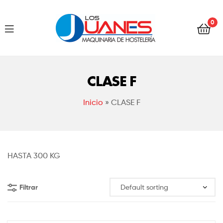
Hostelería
0
Los
Juanes
Hostelería
Los
CLASE F
Juanes
Inicio
»
CLASE F
HASTA 300 KG
Filtrar